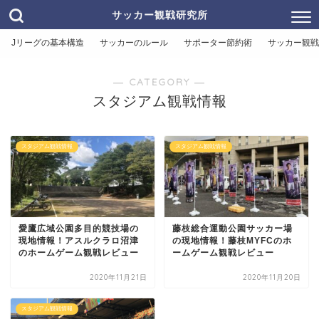
サッカー観戦研究所
Jリーグの基本構造
サッカーのルール
サポーター節約術
サッカー観戦
― CATEGORY ―
スタジアム観戦情報
スタジアム観戦情報
スタジアム観戦情報
愛鷹広域公園多目的競技場の
藤枝総合運動公園サッカー場
現地情報！アスルクラロ沼津
の現地情報！藤枝MYFCのホ
のホームゲーム観戦レビュー
ームゲーム観戦レビュー
2020年11月21日
2020年11月20日
スタジアム観戦情報